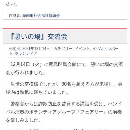
さい。
作成者:
鋸南町社会福祉協議会
『憩いの場』交流会
公開日:
2021年12月14日
（
｜カテゴリー:
2022年2月15日
イベント
更新）
,
イベントレポー
ト
,
ボランティア
12月14日（火）に竜島区民会館にて、憩いの場の交流
会が行われました。
生憎の空模様でしたが、30名を超える方が来場し、会
場内は熱気に満ちていました。
警察官からは詐欺防止を啓発する講話を受け、ハンド
ベル演奏のボランティアグループ『フェアリー』の演奏
を楽しみました。