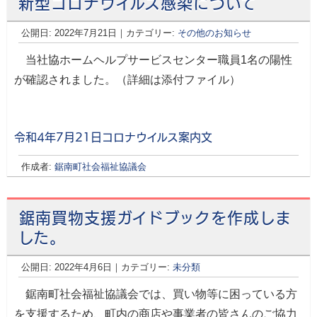
新型コロナウイルス感染について
公開日:
2022年7月21日
｜カテゴリー:
その他のお知らせ
当社協ホームヘルプサービスセンター職員1名の陽性
が確認されました。（詳細は添付ファイル）
令和4年7月21日コロナウイルス案内文
作成者:
鋸南町社会福祉協議会
鋸南買物支援ガイドブックを作成しま
した。
公開日:
2022年4月6日
（
｜カテゴリー:
2022年4月6日
未分類
更新）
鋸南町社会福祉協議会では、買い物等に困っている方
を支援するため、町内の商店や事業者の皆さんのご協力