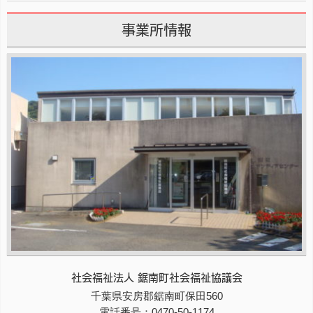
事業所情報
社会福祉法人 鋸南町社会福祉協議会
〒
千葉県
299-1902
安房郡鋸南町
保田560
電話番号：
0470-50-1174