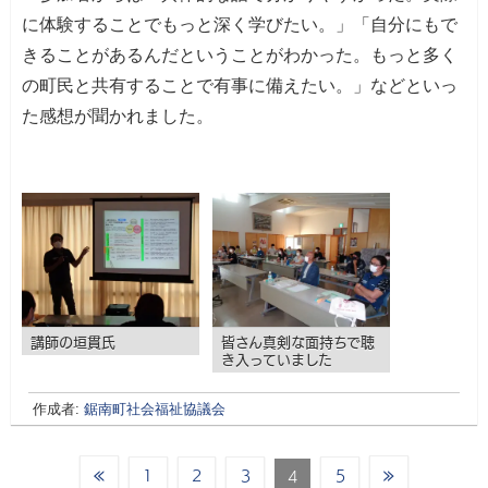
に体験することでもっと深く学びたい。」「自分にもで
きることがあるんだということがわかった。もっと多く
の町民と共有することで有事に備えたい。」などといっ
た感想が聞かれました。
講師の垣貫氏
皆さん真剣な面持ちで聴
き入っていました
作成者:
鋸南町社会福祉協議会
«
»
1
2
3
5
4