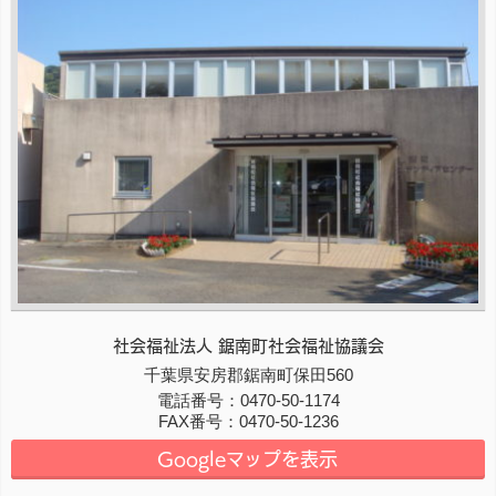
社会福祉法人 鋸南町社会福祉協議会
〒
千葉県
299-1902
安房郡鋸南町
保田560
電話番号：
0470-50-1174
FAX番号：
0470-50-1236
Googleマップを表示