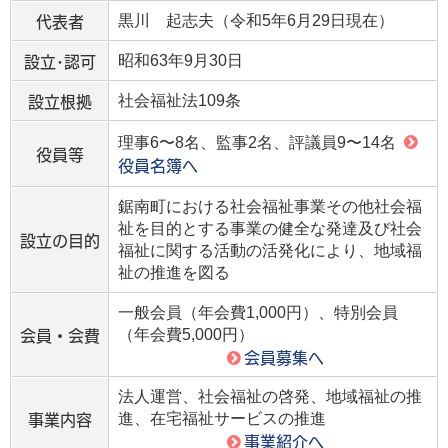
代表者
黒川 起志夫（令和5年6月29日現在）
設立･認可
昭和63年9月30日
設立根拠
社会福祉法109条
理事6〜8名、監事2名、評議員9〜14名
役員等
役員名簿へ
鋸南町における社会福祉事業その他社会福
祉を目的とする事業の健全な発達及び社会
設立の目的
福祉に関する活動の活発化により、地域福
祉の推進を図る
一般会員（年会費1,000円）、特別会員
会員・会費
（年会費5,000円）
会員募集へ
法人運営、社会福祉の啓発、地域福祉の推
事業内容
進、在宅福祉サービスの推進
事業紹介へ