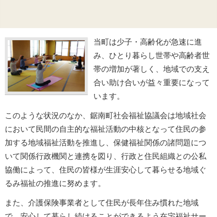
公開日:
2025年7月16日
（
2025
当町は少子・高齢化が急速に進
年7月
16日
更
み、ひとり暮らし世帯や高齢者世
新）
帯の増加が著しく、地域での支え
合い助け合いが益々重要になって
います。
このような状況のなか、鋸南町社会福祉協議会は地域社会
において民間の自主的な福祉活動の中核となって住民の参
加する地域福祉活動を推進し、保健福祉関係の諸問題につ
いて関係行政機関と連携を図り、行政と住民組織との公私
協働によって、住民の皆様が生涯安心して暮らせる地域ぐ
るみ福祉の推進に努めます。
また、介護保険事業者として住民が長年住み慣れた地域
で、安心して暮らし続けることができるよう在宅福祉サー