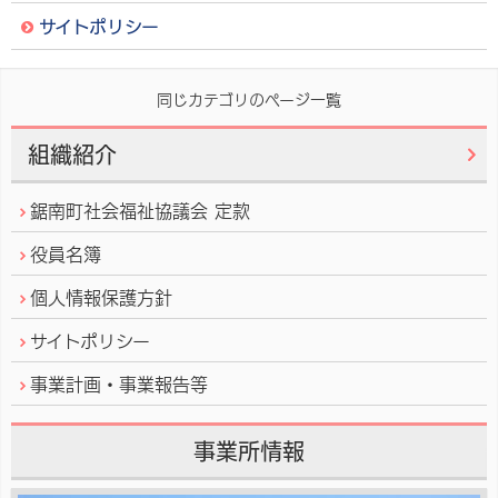
サイトポリシー
作
同じカテゴリのページ一覧
成
者:
組織紹介
鋸
南
鋸南町社会福祉協議会 定款
町
役員名簿
社
会
個人情報保護方針
福
サイトポリシー
祉
協
事業計画・事業報告等
議
会
事業所情報