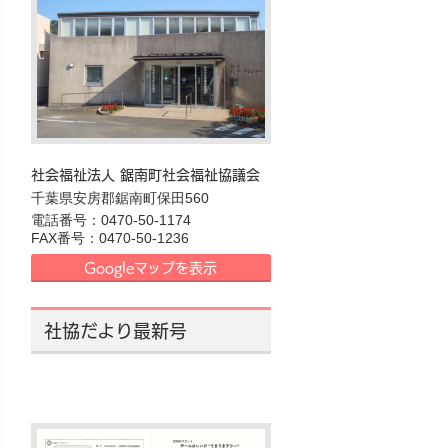
社会福祉法人 鋸南町社会福祉協議会
〒
千葉県
299-1902
安房郡鋸南町
保田560
電話番号：
0470-50-1174
FAX番号：
0470-50-1236
Googleマップを表示
社協だより最新号