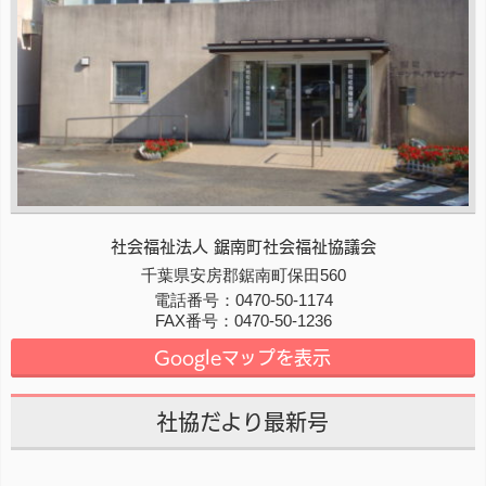
社会福祉法人 鋸南町社会福祉協議会
〒
千葉県
299-1902
安房郡鋸南町
保田560
電話番号：
0470-50-1174
FAX番号：
0470-50-1236
Googleマップを表示
社協だより最新号